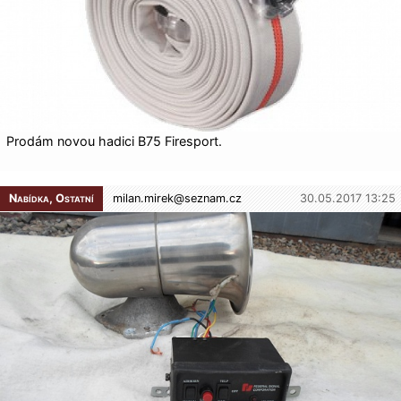
Prodám novou hadici B75 Firesport.
Nabídka, Ostatní
milan.mirek@
seznam.cz
30.05.2017 13:25