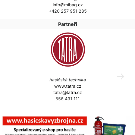
info@mibag.cz
+420 257 951 285
Partneři
hasičská technika
www.tatra.cz
tatra@tatra.cz
556 491 111