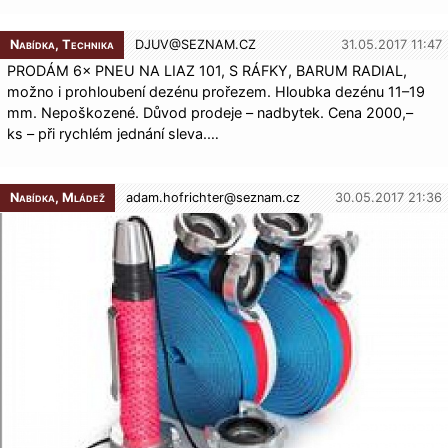
Nabídka, Technika
DJUV@
SEZNAM.CZ
31.05.2017 11:47
PRODÁM 6× PNEU NA LIAZ 101, S RÁFKY, BARUM RADIAL,
možno i prohloubení dezénu prořezem. Hloubka dezénu 11–19
mm. Nepoškozené. Důvod prodeje – nadbytek. Cena 2000,–
ks – při rychlém jednání sleva.…
Nabídka, Mládež
adam.hofrichter@
seznam.cz
30.05.2017 21:36