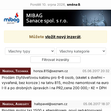
Pondělí 10. srpna 2026,
směna B
.
Můžete
vložit nový inzerát
.
Nabídka, Technika
honza.815@
seznam.cz
05.06.2017 20:32
Prodám čtyřdveřovou kabinu pro 6–8 osob, (skelet s dveřmi –
vyvařená, bez koroze ) na tatru 815, možno namontovat na euro
I-II a po drobných úpravách i na PR2,cena 200 000,– Kč + DPH
Nabídka, Agregáty
halbpavel@
seznam.cz
05.06.2017 18:37
Prodám motor taz 1500 s alterná­torem, nový reduktorovaný