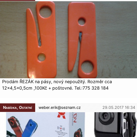
Prodám ŘEZÁK na pásy, nový nepoužitý. Rozměr cca
12×4,5×0,5cm ,100Kč + poštovné. Tel.:775 328 184
Nabídka, Ostatní
weber.erik@
seznam.cz
29.05.2017 16:34