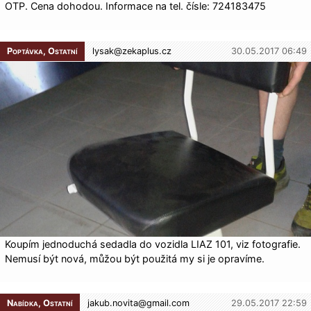
OTP. Cena dohodou. Informace na tel. čísle: 724183475
Poptávka, Ostatní
lysak@
zekaplus.cz
30.05.2017 06:49
Koupím jednoduchá sedadla do vozidla LIAZ 101, viz fotografie.
Nemusí být nová, můžou být použitá my si je opravíme.
Nabídka, Ostatní
jakub.novita@
gmail.com
29.05.2017 22:59