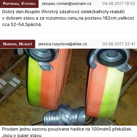
Poptávka, Výstroj
skopec.roman@
seznam.cz
04.06.2017 19:55
Dobrý den.Koupím třívrstvý zásahový oblek(kalhoty+ka­bát)
v dobrem stavu a za rozumnou cenu,na postavu 182cm,velikost
cca 52–54.Spěchá.
Nabídka, Mládež
jessica.rusynova@
atlas.cz
03.06.2017 22:41
Prodam jednu sezonu pouzivane hadice na 100metrů překážek.
Jsou v super stavu