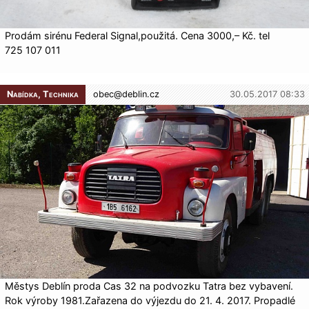
Prodám sirénu Federal Signal,použitá. Cena 3000,– Kč. tel
725 107 011
Nabídka, Technika
obec@
deblin.cz
30.05.2017 08:33
Městys Deblín proda Cas 32 na podvozku Tatra bez vybavení.
Rok výroby 1981.Zařazena do výjezdu do 21. 4. 2017. Propadlé