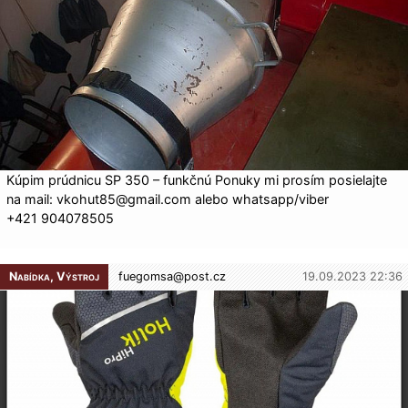
Kúpim prúdnicu SP 350 – funkčnú Ponuky mi prosím posielajte
na mail: vkohut85@gmail.com alebo whatsapp/viber
+421 904078505
Nabídka, Výstroj
fuegomsa@
post.cz
19.09.2023 22:36