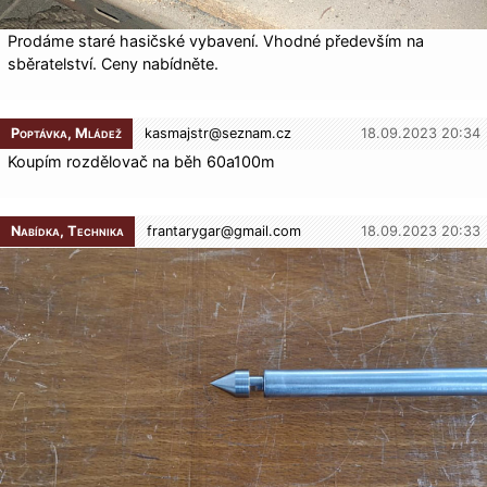
Prodáme staré hasičské vybavení. Vhodné především na
sběratelství. Ceny nabídněte.
Poptávka, Mládež
kasmajstr@
seznam.cz
18.09.2023 20:34
Koupím rozdělovač na běh 60a100m
Nabídka, Technika
frantarygar@
gmail.com
18.09.2023 20:33