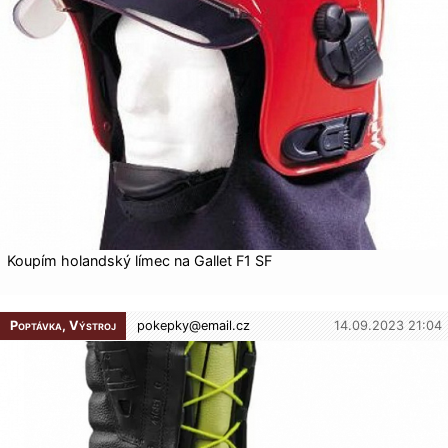
Koupím holandský límec na Gallet F1 SF
Poptávka, Výstroj
pokepky@
email.cz
14.09.2023 21:04