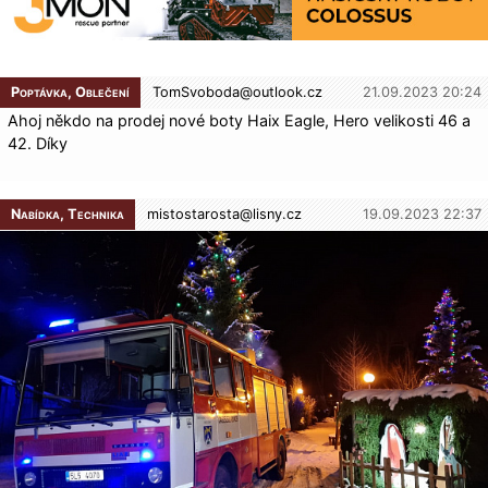
Poptávka, Oblečení
TomSvoboda@
outlook.cz
21.09.2023 20:24
Ahoj někdo na prodej nové boty Haix Eagle, Hero velikosti 46 a
42. Díky
Nabídka, Technika
mistostarosta@
lisny.cz
19.09.2023 22:37