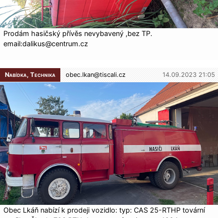
Prodám hasičský přívěs nevybavený ,bez TP.
email:dalikus@cen­trum.cz
Nabídka, Technika
obec.lkan@
tiscali.cz
14.09.2023 21:05
Obec Lkáň nabízí k prodeji vozidlo: typ: CAS 25-RTHP tovární