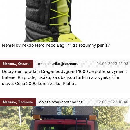
Neměl by někdo Hero nebo Eagli 41 za rozumný peníz?
Nabídka, Ostatní
roma-churiko@
seznam.cz
14.09.2023 21:03
Dobrý den, prodám Drager bodyguard 1000 Je potřeba vyměnit
baterie! Při prodeji ukážu, že oba jsou funkční a v vynikajícím
stavu. Cena 2000 korun za ks. Praha .
Nabídka, Technika
dolezalova@
chotebor.cz
12.09.2023 18:40