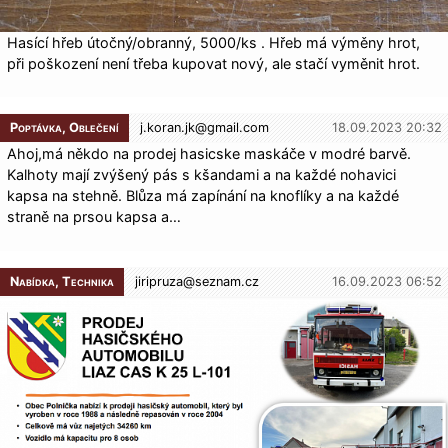
Hasící hřeb útočný/obranný, 5000/ks . Hřeb má výměny hrot,
při poškození není třeba kupovat nový, ale stačí vyměnit hrot.
Poptávka, Oblečení
j.koran.jk@
gmail.com
18.09.2023 20:32
Ahoj,má někdo na prodej hasicske maskáče v modré barvě.
Kalhoty mají zvýšený pás s kšandami a na každé nohavici
kapsa na stehně. Blůza má zapínání na knoflíky a na každé
straně na prsou kapsa a…
Nabídka, Technika
jiripruza@
seznam.cz
16.09.2023 06:52