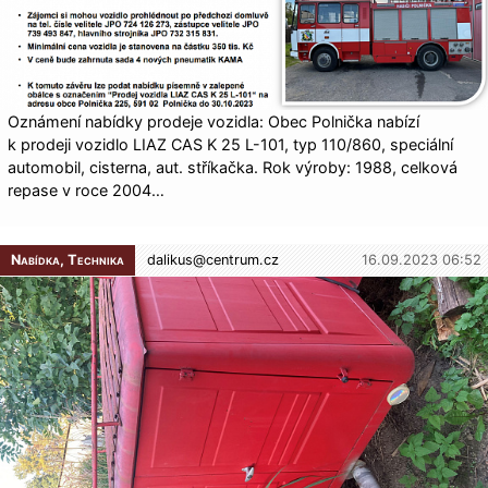
Oznámení nabídky prodeje vozidla: Obec Polnička nabízí
k prodeji vozidlo LIAZ CAS K 25 L-101, typ 110/860, speciální
automobil, cisterna, aut. stříkačka. Rok výroby: 1988, celková
repase v roce 2004…
Nabídka, Technika
dalikus@
centrum.cz
16.09.2023 06:52