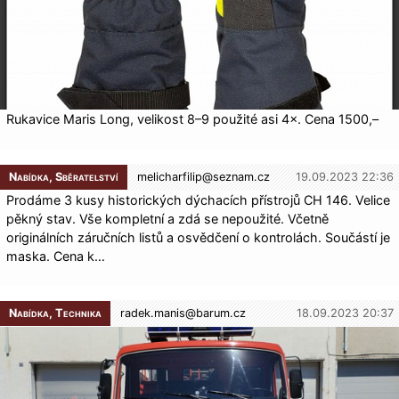
Rukavice Maris Long, velikost 8–9 použité asi 4×. Cena 1500,–
Nabídka, Sběratelství
melicharfilip@
seznam.cz
19.09.2023 22:36
Prodáme 3 kusy historických dýchacích přístrojů CH 146. Velice
pěkný stav. Vše kompletní a zdá se nepoužité. Včetně
originálních záručních listů a osvědčení o kontrolách. Součástí je
maska. Cena k…
Nabídka, Technika
radek.manis@
barum.cz
18.09.2023 20:37