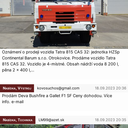
Oznámení o prodeji vozidla Tatra 815 CAS 32: jednotka HZSp
Continental Barum s.r.o. Otrokovice. Prodáme vozidlo Tatra
815 CAS 32. Vozidlo je 4-místné. Obsah nádrží voda 8 200 l,
pěna 2 × 400 l,…
Nabídka, Výstroj
kovosuchos@
gmail.com
18.09.2023 20:36
Prodám Deva Bushfire a Gallet F1 SF Ceny dohodou. Více
info. e-mail
Nabídka, Technika
LM99@
azet.sk
18.09.2023 20:35