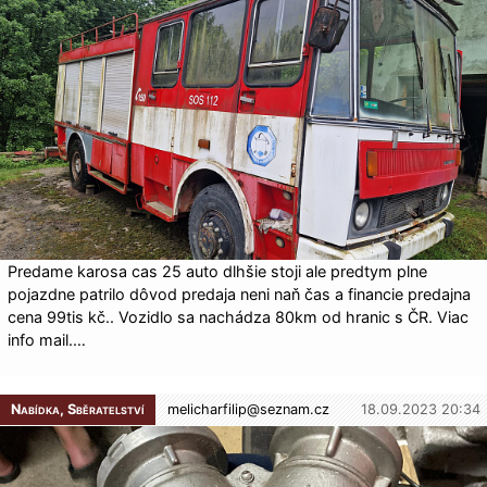
Predame karosa cas 25 auto dlhšie stoji ale predtym plne
pojazdne patrilo dôvod predaja neni naň čas a financie predajna
cena 99tis kč.. Vozidlo sa nachádza 80km od hranic s ČR. Viac
info mail.…
Nabídka, Sběratelství
melicharfilip@
seznam.cz
18.09.2023 20:34