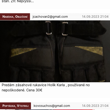
stáří. Zn: Nejvyšší…
Nabídka, Oblečení
jcachovan2@
gmail.com
14.09.2023 21:04
Predám zásahové rukavice Holík Karla , používané no
nepoškodené. Cena 30€
Poptávka, Výstroj
kovosuchos@
gmail.com
14.09.2023 21:04