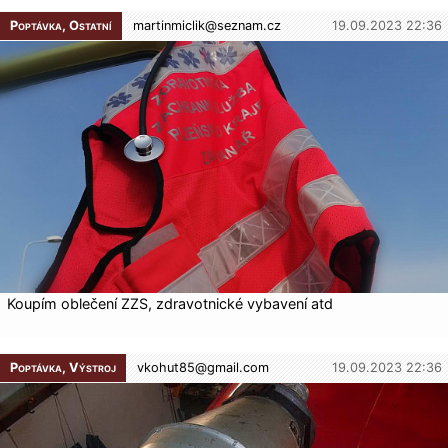
Poptávka, Ostatní
martinmiclik@
seznam.cz
19.09.2023 22:36
Koupím oblečení ZZS, zdravotnické vybavení atd
Poptávka, Výstroj
vkohut85@
gmail.com
19.09.2023 22:36