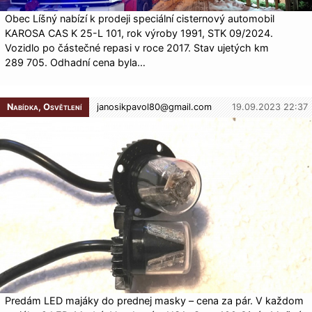
Obec Líšný nabízí k prodeji speciální cisternový automobil
KAROSA CAS K 25-L 101, rok výroby 1991, STK 09/2024.
Vozidlo po částečné repasi v roce 2017. Stav ujetých km
289 705. Odhadní cena byla…
Nabídka, Osvětlení
janosikpavol80@
gmail.com
19.09.2023 22:37
Predám LED majáky do prednej masky – cena za pár. V každom