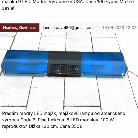
majáku 9 LED. Modré. Vyrobené v USA. Cena 100 €/pár. Možné
zaslať.
Nabídka, Osvětlení
janosikpavol80@
gmail.com
19.09.2023 22:37
Predám modrý LED maják, majákovú rampu od amerického
výrobcu Code 3. Plne funkčná. 8 LED modulov, 100 W
reproduktor. Dĺžka 120 cm. Cena 350€