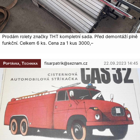
Prodám rolety značky THT kompletní sada. Před demontáží plně
funkční. Celkem 6 ks. Cena za 1 kus 3000,–
Poptávka, Technika
fisarpatrik@
seznam.cz
22.09.2023 14:45