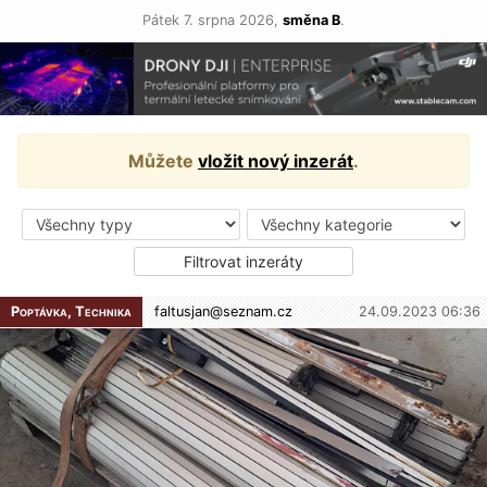
Pátek 7. srpna 2026,
směna B
.
Můžete
vložit nový inzerát
.
Poptávka, Technika
faltusjan@
seznam.cz
24.09.2023 06:36