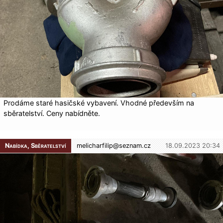
Prodáme staré hasičské vybavení. Vhodné především na
sběratelství. Ceny nabídněte.
Nabídka, Sběratelství
melicharfilip@
seznam.cz
18.09.2023 20:34