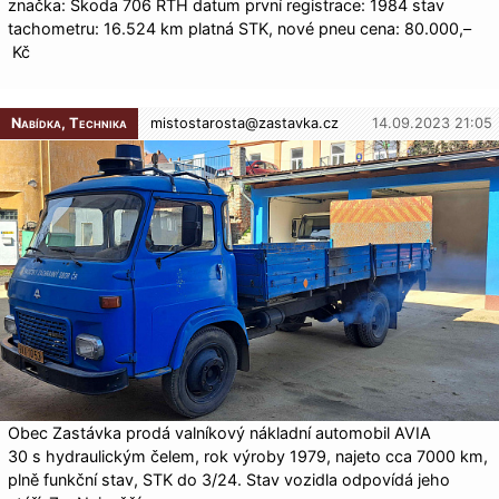
značka: Škoda 706 RTH datum první registrace: 1984 stav
tachometru: 16.524 km platná STK, nové pneu cena: 80.000,–
Kč
Nabídka, Technika
mistostarosta@
zastavka.cz
14.09.2023 21:05
Obec Zastávka prodá valníkový nákladní automobil AVIA
30 s hydraulickým čelem, rok výroby 1979, najeto cca 7000 km,
plně funkční stav, STK do 3/24. Stav vozidla odpovídá jeho