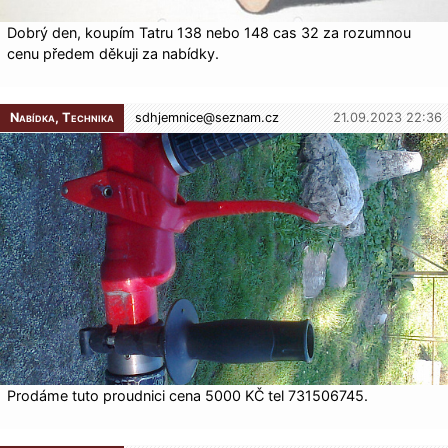
Dobrý den, koupím Tatru 138 nebo 148 cas 32 za rozumnou
cenu předem děkuji za nabídky.
Nabídka, Technika
sdhjemnice@
seznam.cz
21.09.2023 22:36
Prodáme tuto proudnici cena 5000 KČ tel 731506745.