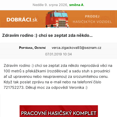
Neděle 9. srpna 2026,
směna A
.
Zdravím rodino :) chci se zeptat zda někdo…
Poptávka, Ostatní
verca.zigackova93@
seznam.cz
07.01.2019 10:34
Zdravím rodino :) chci se zeptat zda někdo neprodává věci na
100 metrů s překážkami (rozdělovač a sadu stuh s proudnici
ať už upravenou nebo neupravenou) za srozumitelnou cenu.
Když tak poslat zprávu na e-mail nebo na telefonní číslo
721752273. Děkuji moc za odpovědi Veronika :)