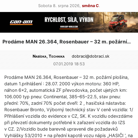
Sobota 8. srpna 2026,
směna C
.
Prodáme MAN 26.364, Rosenbauer – 32 m. požární…
Nabídka, Technika
dobraci@
dobraci.sk
07.01.2019 18:53
Prodáme MAN 26.364, Rosenbauer – 32 m. požární plošina,
datum 1.prihlášení : 28.07. 2000 výkon motoru: 360 HP,
náhon 6×2, automatická ZF převodovka, počet ujetých km:
106.000 typ pneu: Continental, 385–65–22.5, stav pneu:
přední: 70%, zadní 70% počet dveří: 2 , hasičská nástavba:
Rosenbauer Bronto, Výborný technický stav V ceně vozidla: 1/
Přihlášení vozidla do evidence v CZ, SK. K vozidlu odevzdáme
při převzetí dokumenty potřebné k zařazení vozidla do IZS
v CZ. 2/Vozidlo bude barevně upravené dle požadavků
Vyhlášky 53/2010 + na přední kapotě vozu nápis „HASIČI ', na