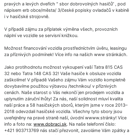
pravých a levých dveřích " sbor dobrovolných hasičů“ , pod
nápisem erb obce/města/ 3/české popisky ovladačů v kabině
i v hasičské strojovně.
V případě zájmu za příplatek výměna všech, provozních
náplní ve vozidle se servisní knižkou.
Možnost financování vozidla prostředníctvím úvěru, leasingu
za příznivých podmínek! Více info na našich www stránkách.
Jako protihodnotu možnost vykoupení vaší Tatra 815 CAS
32 nebo Tatra 148 CAS 32! Vaše hasiče k obsluze vozidla
zaškolíme! V případě Vašeho zájmu Vám vozidlo kompletně
dovybavíme použitou výbavou /technikou/ v příznivých
cenách. Naše starost o Vás nekončí jen prodejem vozidla a
uplynutím záruční lhůty! Za nás, naší solidnost mluví kvalita
naší práce a 58 hasičských sborů, kterým jsme v roce 2013–
2018 odevzdali hasičské vozidla. Všechny tyto sbory jsou
uveřejněny na pravé straně naší, úvodní wwww.stránky! Více
info a foto na:
www.dobraci.sk
. Na naše telefonní číslo:
+421 903713769 nás stačí přezvonit, zavoláme Vám zpátky a