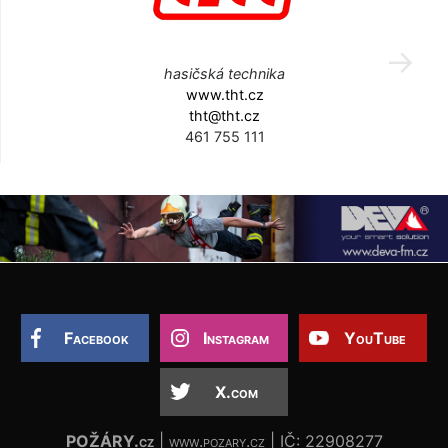
hasičská technika
www.tht.cz
tht@tht.cz
461 755 111
Facebook
Instagram
YouTube
X.com
POŽÁRY.cz
| www.pozary.cz | IČ: 22908277