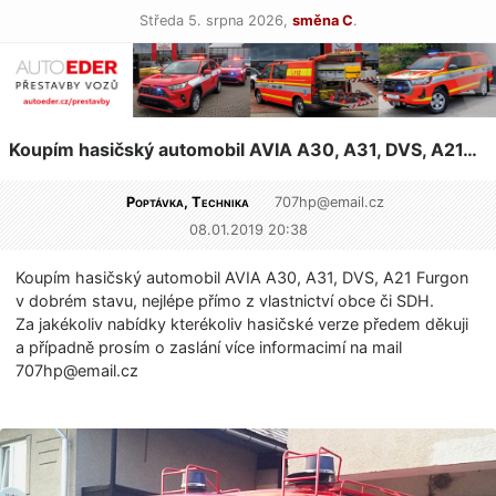
Středa 5. srpna 2026,
směna C
.
Koupím hasičský automobil AVIA A30, A31, DVS, A21…
Poptávka, Technika
707hp@email.cz
08.01.2019 20:38
Koupím hasičský automobil AVIA A30, A31, DVS, A21 Furgon
v dobrém stavu, nejlépe přímo z vlastnictví obce či SDH.
Za jakékoliv nabídky kterékoliv hasičské verze předem děkuji
a případně prosím o zaslání více informacimí na mail
707hp@email.cz