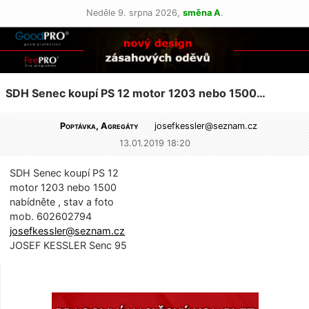
Neděle 9. srpna 2026,
směna A
.
SDH Senec koupí PS 12 motor 1203 nebo 1500…
Poptávka, Agregáty
josefkessler@
seznam.cz
13.01.2019 18:20
SDH Senec koupí PS 12
motor 1203 nebo 1500
nabídněte , stav a foto
mob. 602602794
josefkessler@
seznam.cz
JOSEF KESSLER Senc 95