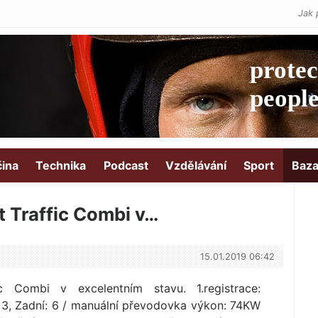
Jak 
čina
Technika
Podcast
Vzdělávání
Sport
Baza
t Traffic Combi v…
15.01.2019 06:42
c Combi v excelentním stavu. 1.registrace:
í 3, Zadní: 6 / manuální převodovka výkon: 74KW