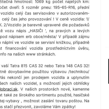
žitečná hmotnost: 1069 kg počet najetých km:
očet dveří: 5 rozměr pneu: 195–65-R16, přední
vozidlo celý čas servisováno v autorizovaném­
 celý čas jeho provozování ! V ceně vozidla: 1/
SK. 2/Vozidlo je barevně upravené dle požadavků
ě vozu nápis „HASIČI ', na pravých a levých
, pod nápisem erb obce/města/ V případě zájmu
náplní ve vozidle se servisní knižkou, případně
st financování vozidla prostředníctvím úvěru,
 info na našich www stránkách.
 vaší Tatra 815 CAS 32 nebo Tatra 148 CAS 32!
tně dovybavíme použitou výbavou /technikou/
Vás nekončí jen prodejem vozidla a uplynutím
šech našich vozidel, s možností jejich obhlídky
obraci.sk
. V našich prostorách nové, kamenne
at také ze širokého sortimentu použité, hasičské
tej-vybavy , možnost zaslání tovaru poštou. Na
ás stačí přezvonit, zavoláme Vám zpátky!