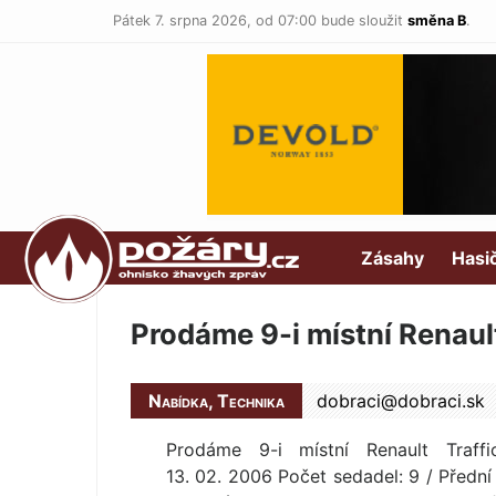
Pátek 7. srpna 2026,
od 07:00 bude sloužit
směna B
.
POŽÁRY.cz
Zásahy
Hasi
Prodáme 9-i místní Renaul
Nabídka, Technika
dobraci@
dobraci.sk
Prodáme 9-i místní Renault Traffi
13. 02. 2006 Počet sedadel: 9 / Předn