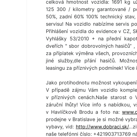
celková hmotnost vozidla: 1691 kg u
125 300 / kilometry garantované / p
50%, zadní 60% 100% technický stav, 
servisu! Na vozidlo nabízíme servis po
Přihlášení vozidla do evidence v CZ, 
Vyhlášky 53/2010 + na přední kapot
dveřích " sbor dobrovolných hasičů“ 
za příplatek výměna všech, provozních 
jiné služby,dle přání hasičů. Možno
leasingu za příznivých podmínek! Více
Jako protihodnotu možnost vykoupení
V případě zájmu Vám vozidlo komple
v příznivých cenách.Naše starost o 
záruční lhůty! Více info s nabídkou, v
v Havlíčkově Brodu a foto na:
www.d
prodejne v Bratislave je si možné vybr
vybavy, vid:
http://www.dobraci.sk/
…zi
naše telefónni číslo: +421903713769 n