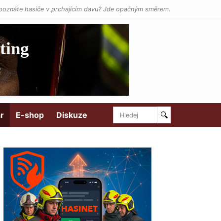
poznáte hasiče v prchajícím davu? Jde opačným směrem.
r
E-shop
Diskuze
🔍