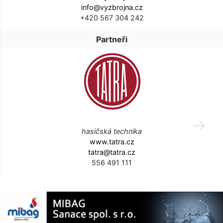
info@vyzbrojna.cz
+420 567 304 242
Partneři
hasičská technika
www.tatra.cz
tatra@tatra.cz
556 491 111