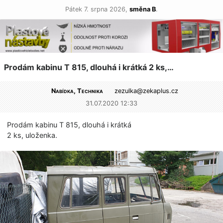
Pátek 7. srpna 2026,
směna B
.
Prodám kabinu T 815, dlouhá i krátká 2 ks,…
Nabídka, Technika
zezulka@
zekaplus.cz
31.07.2020 12:33
Prodám kabinu T 815, dlouhá i krátká
2 ks, uloženka.