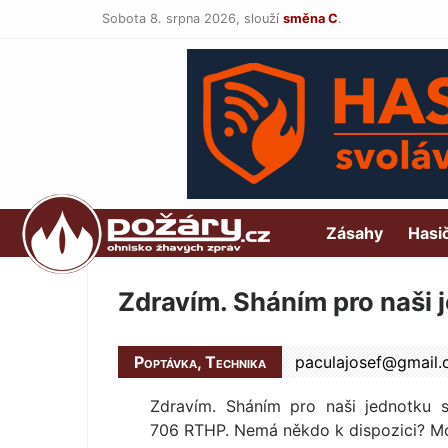
Sobota 8. srpna 2026,
slouží
směna C
.
POŽÁRY.cz
Zásahy
Hasi
Zdravím. Sháním pro naši
Poptávka, Technika
paculajosef@
gmail
Zdravím. Sháním pro naši jednotku 
706 RTHP. Nemá někdo k dispozici? Mo