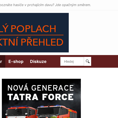
poznáte hasiče v prchajícím davu? Jde opačným směrem.
r
E-shop
Diskuze
🔍