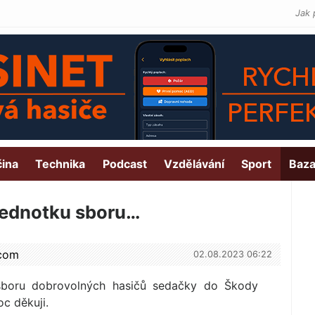
Jak 
čina
Technika
Podcast
Vzdělávání
Sport
Baza
 jednotku sboru…
.com
02.08.2023 06:22
sboru dobrovolných hasičů sedačky do Škody
c děkuji.