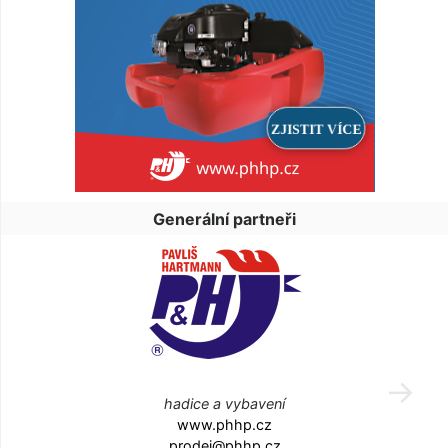
Generální partneři
hadice a vybavení
www.phhp.cz
prodej@phhp.cz