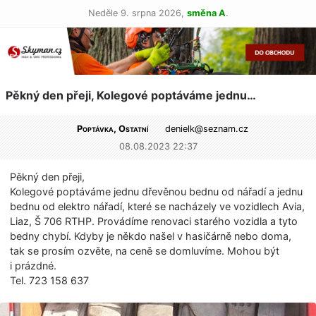
Neděle 9. srpna 2026,
směna A
.
Pěkný den přeji, Kolegové poptáváme jednu…
Poptávka, Ostatní
denielk@
seznam.cz
08.08.2023 22:37
Pěkný den přeji,
Kolegové poptáváme jednu dřevěnou bednu od nářadí a jednu
bednu od elektro nářadí, které se nacházely ve vozidlech Avia,
Liaz, Š 706 RTHP. Provádíme renovaci starého vozidla a tyto
bedny chybí. Kdyby je někdo našel v hasičárně nebo doma,
tak se prosím ozvěte, na ceně se domluvíme. Mohou být
i prázdné.
Tel. 723 158 637