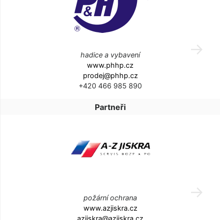
hadice a vybavení
www.phhp.cz
prodej@phhp.cz
+420 466 985 890
Partneři
požární ochrana
www.azjiskra.cz
azjiskra@azjiskra.cz