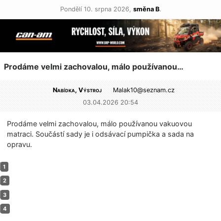
Pondělí 10. srpna 2026,
směna B
.
Prodáme velmi zachovalou, málo používanou…
Nabídka, Výstroj
Malak10@
seznam.cz
03.04.2026 20:54
Prodáme velmi zachovalou, málo používanou vakuovou
matraci. Součástí sady je i odsávací pumpička a sada na
opravu.