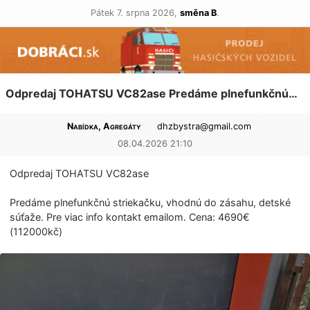
Pátek 7. srpna 2026,
směna B
.
Odpredaj TOHATSU VC82ase Predáme plnefunkčnú…
Nabídka, Agregáty
dhzbystra@
gmail.com
08.04.2026 21:10
Odpredaj TOHATSU VC82ase
Predáme plnefunkčnú striekačku, vhodnú do zásahu, detské
súťaže. Pre viac info kontakt emailom. Cena: 4690€
(112000kč)