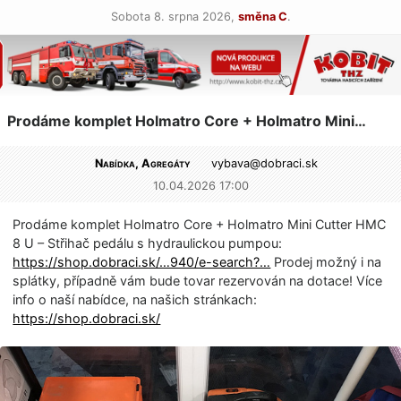
Sobota 8. srpna 2026,
směna C
.
Prodáme komplet Holmatro Core + Holmatro Mini…
Nabídka, Agregáty
vybava@
dobraci.sk
10.04.2026 17:00
Prodáme komplet Holmatro Core + Holmatro Mini Cutter HMC
8 U – Střihač pedálu s hydraulickou pumpou:
https://shop.dobraci.sk/…940/e-search?…
Prodej možný i na
splátky, případně vám bude tovar rezervován na dotace! Více
info o naší nabídce, na našich stránkach:
https://shop.dobraci.sk/