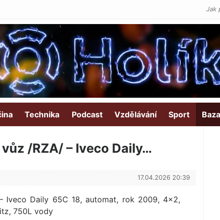
Jak 
čina
Technika
Podcast
Vzdělávání
Sport
Baza
vůz /RZA/ – Iveco Daily…
17.04.2026 20:39
– Iveco Daily 65C 18, automat, rok 2009, 4×2,
tz, 750L vody