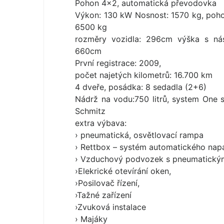
Pohon 4×2, automatická převodovka
Výkon: 130 kW Nosnost: 1570 kg, poho
6500 kg
rozměry vozidla: 296cm výška s ná
660cm
První registrace: 2009,
počet najetých kilometrů: 16.700 km
4 dveře, posádka: 8 sedadla (2+6)
Nádrž na vodu:750 litrů, system One
Schmitz
extra výbava:
› pneumatická, osvětlovací rampa
› Rettbox – systém automatického napáj
› Vzduchový podvozek s pneumatickým
›Elekrické otevírání oken,
›Posilovač řízení,
›Tažné zařízení
›Zvuková instalace
› Majáky