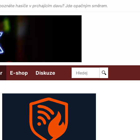
poznáte hasiče v prchajícím davu? Jde opačným směrem.
r
E-shop
Diskuze
🔍