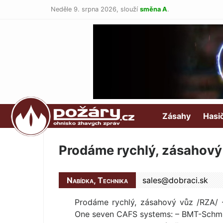
Neděle 9. srpna 2026,
slouží
směna A
.
POŽÁRY.cz
Zásahy
Hasi
Prodáme rychlý, zásahový 
Nabídka, Technika
sales@
dobraci.sk
Prodáme rychlý, zásahový vůz /RZA/ 
One seven CAFS systems: – BMT-Schmi