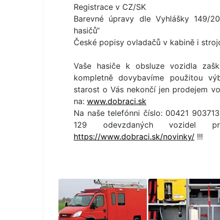
Registrace v CZ/SK
Barevné úpravy dle Vyhlášky 149/20
hasičů“
České popisy ovladačů v kabině i stro
Vaše hasiče k obsluze vozidla zaš
kompletně dovybavíme použitou výb
starost o Vás nekončí jen prodejem voz
na:
www.dobraci.sk
Na naše telefónni číslo: 00421 90371
129 odevzdaných vozidel 
https://www.dobraci.sk/novinky/
!!!