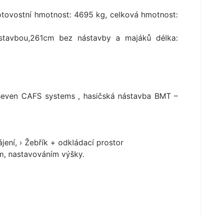
tovostní hmotnost: 4695 kg, celková hmotnost:
stavbou,261cm bez nástavby a majáků délka:
 seven CAFS systems , hasičská nástavba BMT –
ení, › Žebřík + odkládací prostor
, nastavováním výšky.