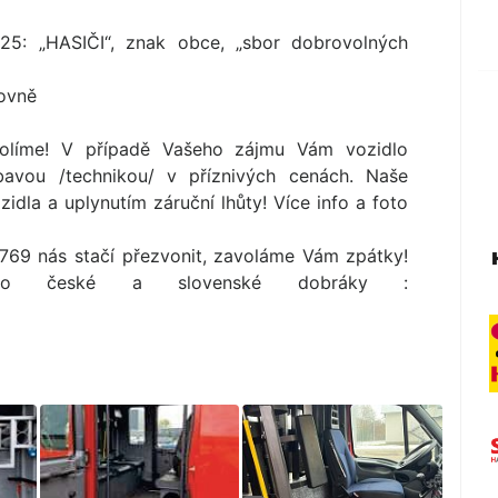
25: „HASIČI“, znak obce, „sbor dobrovolných
jovně
kolíme! V případě Vašeho zájmu Vám vozidlo
avou /technikou/ v příznivých cenách. Naše
idla a uplynutím záruční lhůty! Více info a foto
3769 nás stačí přezvonit, zavoláme Vám zpátky!
pro české a slovenské dobráky :