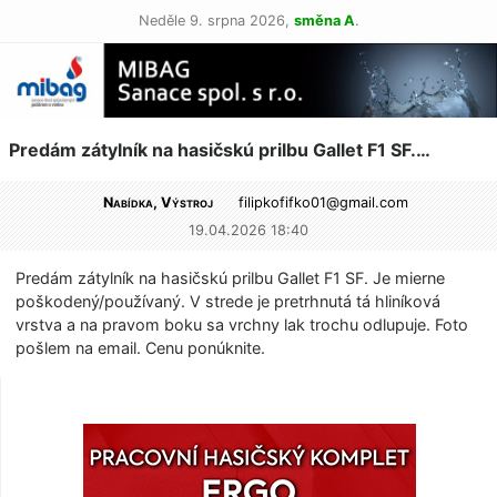
Neděle 9. srpna 2026,
směna A
.
Predám zátylník na hasičskú prilbu Gallet F1 SF.…
Nabídka, Výstroj
filipkofifko01@
gmail.com
19.04.2026 18:40
Predám zátylník na hasičskú prilbu Gallet F1 SF. Je mierne
poškodený/pou­žívaný. V strede je pretrhnutá tá hliníková
vrstva a na pravom boku sa vrchny lak trochu odlupuje. Foto
pošlem na email. Cenu ponúknite.