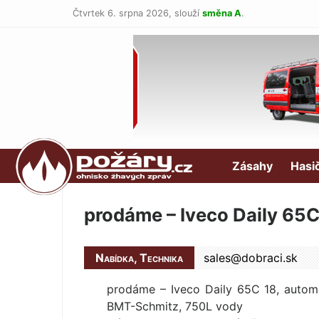
Čtvrtek 6. srpna 2026,
slouží
směna A
.
POŽÁRY.cz
Zásahy
Hasi
prodáme – Iveco Daily 65C
Nabídka, Technika
sales@
dobraci.sk
prodáme – Iveco Daily 65C 18, autom
BMT-Schmitz, 750L vody