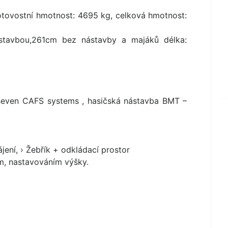
tovostní hmotnost: 4695 kg, celková hmotnost:
stavbou,261cm bez nástavby a majáků délka:
 seven CAFS systems , hasičská nástavba BMT –
ení, › Žebřík + odkládací prostor
, nastavováním výšky.