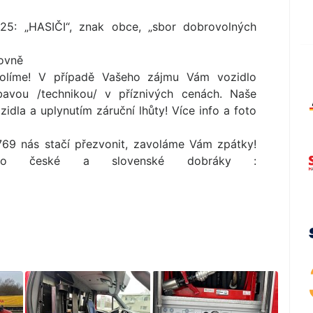
25: „HASIČI“, znak obce, „sbor dobrovolných
jovně
kolíme! V případě Vašeho zájmu Vám vozidlo
avou /technikou/ v příznivých cenách. Naše
idla a uplynutím záruční lhůty! Více info a foto
769 nás stačí přezvonit, zavoláme Vám zpátky!
pro české a slovenské dobráky :