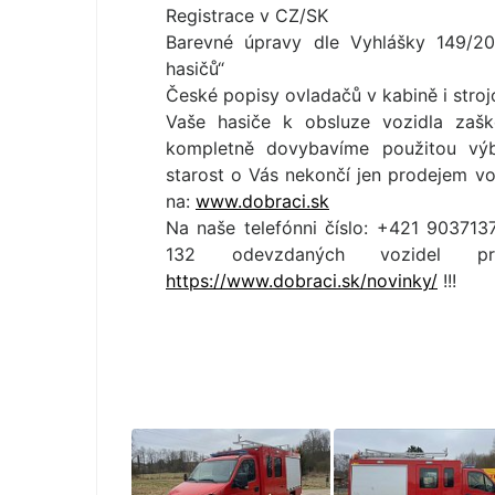
Registrace v CZ/SK
Barevné úpravy dle Vyhlášky 149/20
hasičů“
České popisy ovladačů v kabině i stro
Vaše hasiče k obsluze vozidla zaš
kompletně dovybavíme použitou výb
starost o Vás nekončí jen prodejem voz
na:
www.dobraci.sk
Na naše telefónni číslo: +421 903713
132 odevzdaných vozidel 
https://www.dobraci.sk/novinky/
!!!