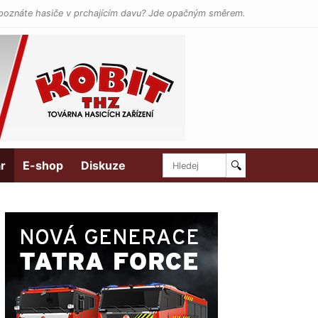
poznáte hasiče v prchajícím davu? Jde opačným směrem.
r
E-shop
Diskuze
🔍