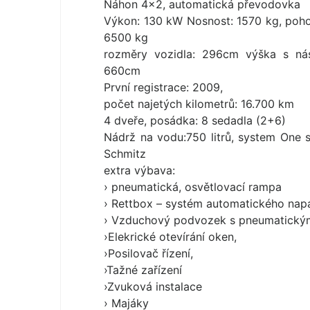
Náhon 4×2, automatická převodovka
Výkon: 130 kW Nosnost: 1570 kg, poho
6500 kg
rozměry vozidla: 296cm výška s ná
660cm
První registrace: 2009,
počet najetých kilometrů: 16.700 km
4 dveře, posádka: 8 sedadla (2+6)
Nádrž na vodu:750 litrů, system One
Schmitz
extra výbava:
› pneumatická, osvětlovací rampa
› Rettbox – systém automatického napáj
› Vzduchový podvozek s pneumatickým
›Elekrické otevírání oken,
›Posilovač řízení,
›Tažné zařízení
›Zvuková instalace
› Majáky