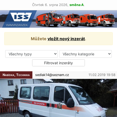
Čtvrtek 6. srpna 2026,
směna A
.
Můžete
vložit nový inzerát
.
Nabídka, Technika
sedlak14@
seznam.cz
11.02.2019 19:58