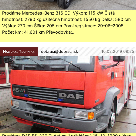
Prodáme Mercedes-Benz 316 CDI Výkon: 115 kW Čistá
hmotnost: 2790 kg užitečná hmotnost: 1550 kg Délka: 580 cm
Výška: 270 cm Šířka: 205 cm První registrace: 29–06–2005
Počet km: 41.601 km Převodovka:…
Nabídka, Technika
dobraci@
dobraci.sk
10.02.2019 08:25
Prodáme DAF 55–230 TI datum 1.prihlášení: 15. 12. 1999 výkon