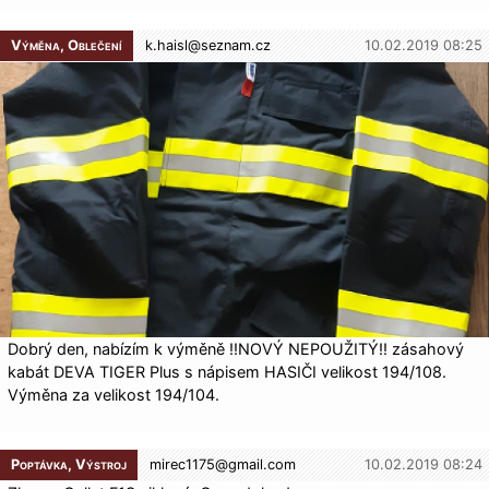
Výměna, Oblečení
k.haisl@
seznam.cz
10.02.2019 08:25
Dobrý den, nabízím k výměně !!NOVÝ NEPOUŽITÝ!! zásahový
kabát DEVA TIGER Plus s nápisem HASIČI velikost 194/108.
Výměna za velikost 194/104.
Poptávka, Výstroj
mirec1175@
gmail.com
10.02.2019 08:24