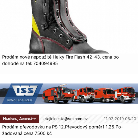
Prodám nové nepoužité Haixy Fire Flash 42–43. cena po
dohodě na tel: 704094995
Nabídka, Agregáty
letajicicesta@
seznam.cz
11.02.2019 06:20
Prodám převodovku na PS 12.Převodový poměr1:1,25.Po­
žadovaná cena 7500 kč