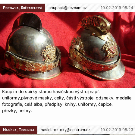
Poptávka, Sběratelství
chupack@
seznam.cz
10.02.2019 08:24
Koupím do sbírky starou hasičskou výstroj např.
uniformy,plynové masky, celty, části výstroje, odznaky, medaile,
fotografie, celá alba, předpisy, knihy, uniformy, čepice,
přezky, helmy.
Nabídka, Technika
hasici.roztoky@
centrum.cz
10.02.2019 08:23