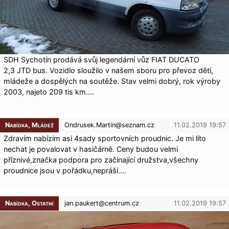
SDH Sychotín prodává svůj legendární vůz FIAT DUCATO
2,3 JTD bus. Vozidlo sloužilo v našem sboru pro převoz dětí,
mládeže a dospělých na soutěže. Stav velmi dobrý, rok výroby
2003, najeto 209 tis km.…
Nabídka, Mládež
Ondrusek.Martin@
seznam.cz
11.02.2019 19:57
Zdravím nabízím asi 4sady sportovních proudnic. Je mi líto
nechat je povalovat v hasičárně. Ceny budou velmi
příznivé,značka podpora pro začínající družstva,všechny
proudnice jsou v pořádku,nepráší.…
Nabídka, Ostatní
jan.paukert@
centrum.cz
11.02.2019 19:57