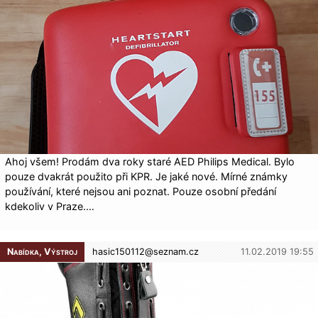
Ahoj všem! Prodám dva roky staré AED Philips Medical. Bylo
pouze dvakrát použito při KPR. Je jaké nové. Mírné známky
používání, které nejsou ani poznat. Pouze osobní předání
kdekoliv v Praze.…
Nabídka, Výstroj
hasic150112@
seznam.cz
11.02.2019 19:55