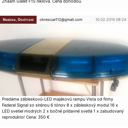
Zhaam Gallet F1S niklová. Cena dohodou.
Nabídka, Osvětlení
okrescue112@
gmail.com
10.02.2019 08:24
Predáme zábleskovú-LED majákovú rampu Vista od firmy
Federal Signal so sirénou 6 tónov 8 x zábleskový modul 16 x
LED svetiel modrých 2 x bočné prídavné svetlá 1 x zabudovaný
reproduktor Cena: 350 €