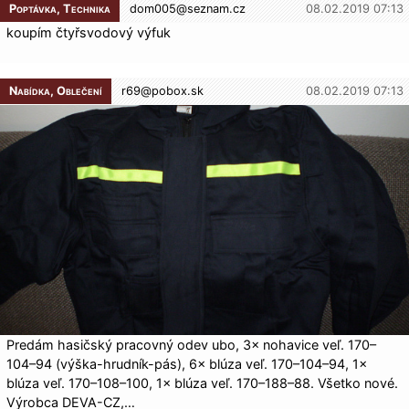
Poptávka, Technika
dom005@
seznam.cz
08.02.2019 07:13
koupím čtyřsvodový výfuk
Nabídka, Oblečení
r69@
pobox.sk
08.02.2019 07:13
Predám hasičský pracovný odev ubo, 3× nohavice veľ. 170–
104–94 (výška-hrudník-pás), 6× blúza veľ. 170–104–94, 1×
blúza veľ. 170–108–100, 1× blúza veľ. 170–188–88. Všetko nové.
Výrobca DEVA-CZ,…