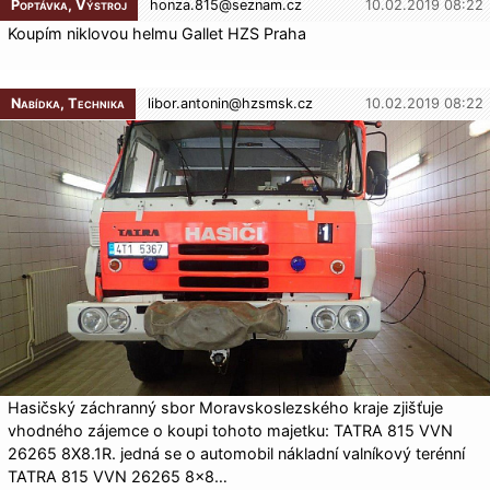
Poptávka, Výstroj
honza.815@
seznam.cz
10.02.2019 08:22
Koupím niklovou helmu Gallet HZS Praha
Nabídka, Technika
libor.antonin@
hzsmsk.cz
10.02.2019 08:22
Hasičský záchranný sbor Moravskoslezského kraje zjišťuje
vhodného zájemce o koupi tohoto majetku: TATRA 815 VVN
26265 8X8.1R. jedná se o automobil nákladní valníkový terénní
TATRA 815 VVN 26265 8×8…