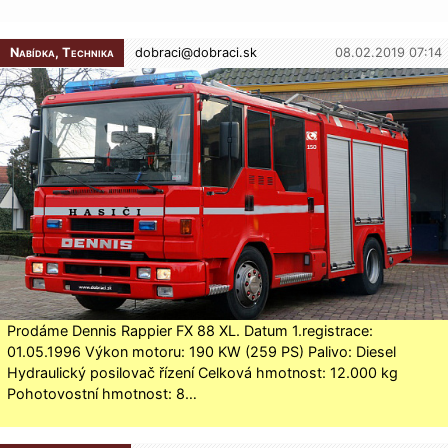
Nabídka, Technika
dobraci@
dobraci.sk
08.02.2019 07:14
Prodáme Dennis Rappier FX 88 XL. Datum 1.registrace:
01.05.1996 Výkon motoru: 190 KW (259 PS) Palivo: Diesel
Hydraulický posilovač řízení Celková hmotnost: 12.000 kg
Pohotovostní hmotnost: 8…