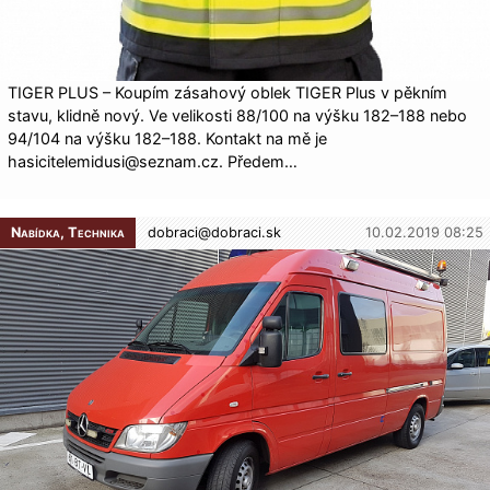
TIGER PLUS – Koupím zásahový oblek TIGER Plus v pěkním
stavu, klidně nový. Ve velikosti 88/100 na výšku 182–188 nebo
94/104 na výšku 182–188. Kontakt na mě je
hasicitelemidusi@seznam.cz. Předem…
Nabídka, Technika
dobraci@
dobraci.sk
10.02.2019 08:25