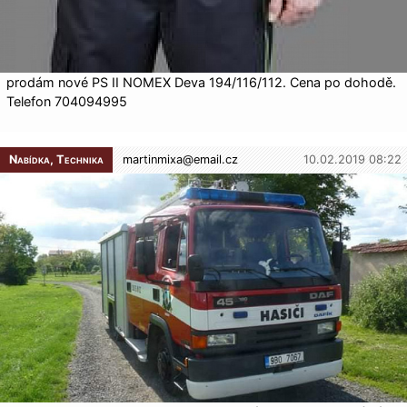
prodám nové PS II NOMEX Deva 194/116/112. Cena po dohodě.
Telefon 704094995
Nabídka, Technika
martinmixa@
email.cz
10.02.2019 08:22