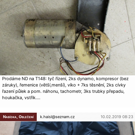
Prodáme ND na T148: tyč řízení, 2ks dynamo, kompresor (bez
záruky), řemenice (větší,menší), víko + 7ks těsnění, 2ks cívky
řazení půlek a pom. náhonu, tachometr, 3ks trubky přepadu,
houkačka, vstřik.…
Nabídka, Oblečení
k.haisl@
seznam.cz
10.02.2019 08:23