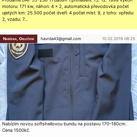
motoru: 171 kw, náhon: 4 × 2, automatická převodovka počet
ujetých km: 25.500 počet dveří: 4 počet míst: 9, z toho: vpředu:
2, vzadu: 7…
Nabídka, Oblečení
havrda43@
gmail.com
10.02.2019 08:25
Nabízím novou softshellovou bundu na postavu 170–180cm.
Cena 1500kč.