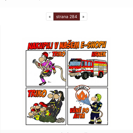
«
284
»