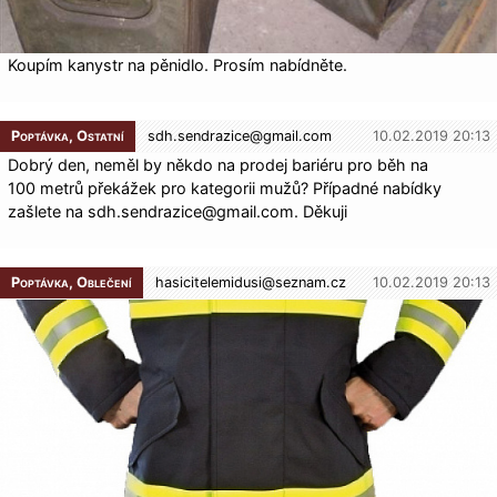
Koupím kanystr na pěnidlo. Prosím nabídněte.
Poptávka, Ostatní
sdh.sendrazice@
gmail.com
10.02.2019 20:13
Dobrý den, neměl by někdo na prodej bariéru pro běh na
100 metrů překážek pro kategorii mužů? Případné nabídky
zašlete na sdh.sendrazice@gmail.com. Děkuji
Poptávka, Oblečení
hasicitelemidusi@
seznam.cz
10.02.2019 20:13