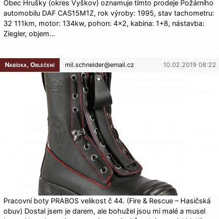
Obec Hrušky (okres Vyškov) oznamuje tímto prodeje Požárního
automobilu DAF CAS15M1Z, rok výroby: 1995, stav tachometru:
32 111km, motor: 134kw, pohon: 4×2, kabina: 1+8, nástavba:
Ziegler, objem…
Nabídka, Oblečení
mil.schneider@
email.cz
10.02.2019 08:22
Pracovní boty PRABOS velikost č 44. (Fire & Rescue – Hasičská
obuv) Dostal jsem je darem, ale bohužel jsou mi malé a musel