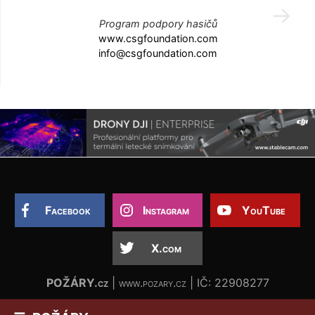
Program podpory hasičů
www.csgfoundation.com
info@csgfoundation.com
Facebook
Instagram
YouTube
X.com
POŽÁRY.cz
| www.pozary.cz | IČ: 22908277