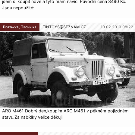
jsem si koupit nové a tyto mám navíc. Původní cena 3490 Kč.
Jsou nepoužité:…
Poptávka, Technika
TINTOYS@
SEZNAM.CZ
10.02.2019 08:22
ARO M461 Dobrý den,koupím ARO M461 v pěkném pojízdném
stavu.Za nabídky velice děkuji.