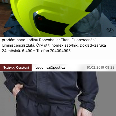
prodám novou přilbu Rosenbauer Titan. Fluorescenční –
luminiscenční žlutá. Čirý štít, nomex zátylník. Doklad+záruka
24 měsíců. 6.490,– Telefon 704094995
Nabídka, Oblečení
fuegomsa@
post.cz
10.02.2019 08:23