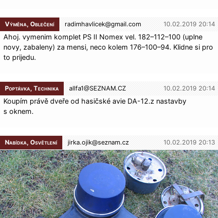
Výměna, Oblečení
radimhavlicek@
gmail.com
10.02.2019 20:14
Ahoj. vymenim komplet PS II Nomex vel. 182–112–100 (uplne
novy, zabaleny) za mensi, neco kolem 176–100–94. Klidne si pro
to prijedu.
Poptávka, Technika
allfa1@
SEZNAM.CZ
10.02.2019 20:14
Koupím právě dveře od hasičské avie DA-12.z nastavby
s oknem.
Nabídka, Osvětlení
jirka.ojik@
seznam.cz
10.02.2019 20:13