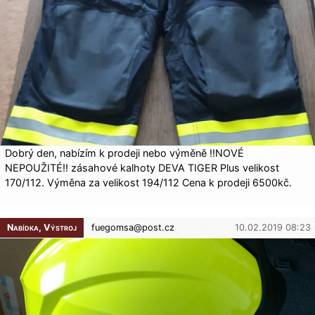
Dobrý den, nabízím k prodeji nebo výměně !!NOVÉ
NEPOUŽITÉ!! zásahové kalhoty DEVA TIGER Plus velikost
170/112. Výměna za velikost 194/112 Cena k prodeji 6500kč.
Nabídka, Výstroj
fuegomsa@
post.cz
10.02.2019 08:23