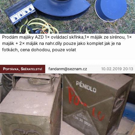
Prodám majáky AZD 1× ovládací skřínka,1× máják ze sirénou, 1×
maják + 2× máják na nahr.díly pouze jako komplet jak je na
fotkách, cena dohodou, pouze volat
Poptávka, Sběratelství
fandanm@
seznam.cz
10.02.2019 20:13