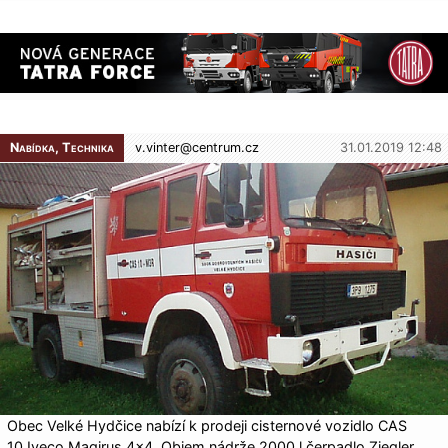
Nabídka, Technika
v.vinter@
centrum.cz
31.01.2019 12:48
Obec Velké Hydčice nabízí k prodeji cisternové vozidlo CAS
10 Iveco Magirus 4×4. Objem nádrže 2000 l čerpadlo Ziegler