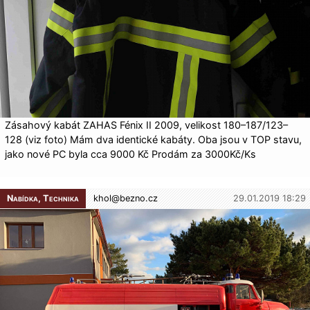
Zásahový kabát ZAHAS Fénix II 2009, velikost 180–187/123–
128 (viz foto) Mám dva identické kabáty. Oba jsou v TOP stavu,
jako nové PC byla cca 9000 Kč Prodám za 3000Kč/Ks
Nabídka, Technika
khol@
bezno.cz
29.01.2019 18:29