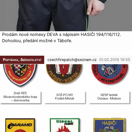
Prodám nové nomexy DEVA s nápisem HASIČI 194/116/112.
Dohodou, předání možné v Táboře.
Poptávka, Sběratelství
czechfirepatch@
seznam.cz
01.02.2019 19:55