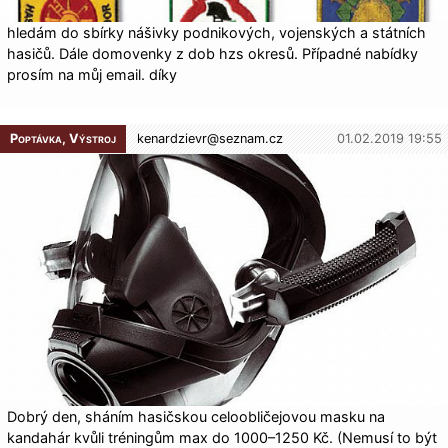
hledám do sbírky nášivky podnikových, vojenských a státních
hasičů. Dále domovenky z dob hzs okresů. Případné nabídky
prosím na můj email. díky
Poptávka, Výstroj
kenardzievr@
seznam.cz
01.02.2019 19:55
Dobrý den, sháním hasičskou celoobličejovou masku na
kandahár kvůli tréningům max do 1000–1250 Kč. (Nemusí to být