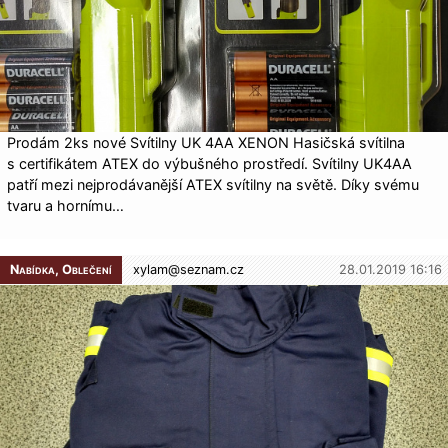
Prodám 2ks nové Svítilny UK 4AA XENON Hasičská svítilna
s certifikátem ATEX do výbušného prostředí. Svítilny UK4AA
patří mezi nejprodávanější ATEX svítilny na světě. Díky svému
tvaru a hornímu…
Nabídka, Oblečení
xylam@
seznam.cz
28.01.2019 16:16