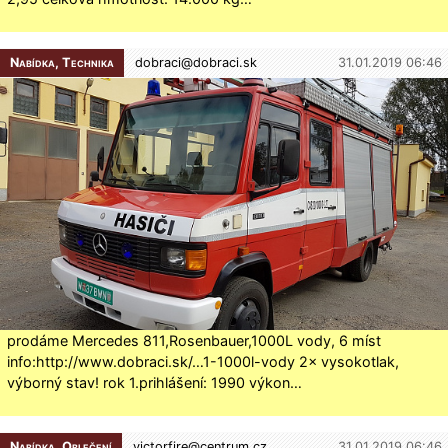
Nabídka, Technika
dobraci@
dobraci.sk
31.01.2019 06:46
prodáme Mercedes 811,Rosenbauer,1000L vody, 6 míst
info:http://www.dobraci.sk/…1-1000l-vody 2× vysokotlak,
výborný stav! rok 1.prihlášení: 1990 výkon…
Nabídka, Oblečení
victorfire@
centrum.cz
31.01.2019 06:46