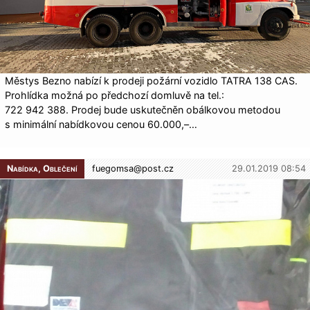
Městys Bezno nabízí k prodeji požární vozidlo TATRA 138 CAS.
Prohlídka možná po předchozí domluvě na tel.:
722 942 388. Prodej bude uskutečněn obálkovou metodou
s minimální nabídkovou cenou 60.000,–…
Nabídka, Oblečení
fuegomsa@
post.cz
29.01.2019 08:54