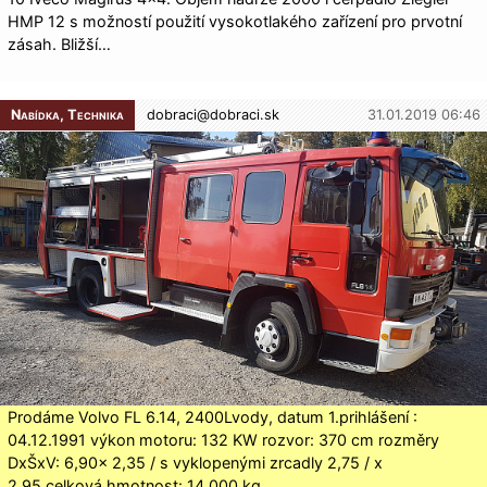
HMP 12 s možností použití vysokotlakého zařízení pro prvotní
zásah. Bližší…
Nabídka, Technika
dobraci@
dobraci.sk
31.01.2019 06:46
Prodáme Volvo FL 6.14, 2400Lvody, datum 1.prihlášení :
04.12.1991 výkon motoru: 132 KW rozvor: 370 cm rozměry
DxŠxV: 6,90× 2,35 / s vyklopenými zrcadly 2,75 / x
2,95 celková hmotnost: 14.000 kg…