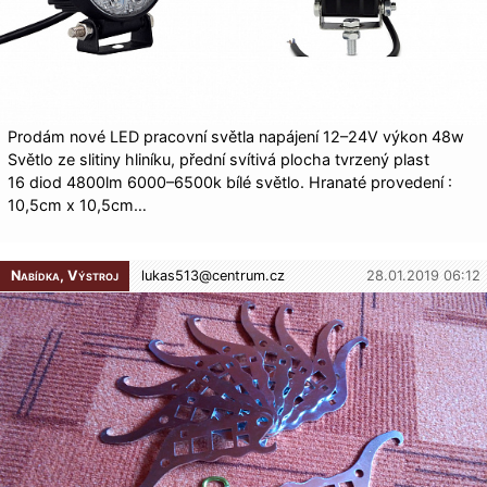
Prodám nové LED pracovní světla napájení 12–24V výkon 48w
Světlo ze slitiny hliníku, přední svítivá plocha tvrzený plast
16 diod 4800lm 6000–6500k bílé světlo. Hranaté provedení :
10,5cm x 10,5cm…
Nabídka, Výstroj
lukas513@
centrum.cz
28.01.2019 06:12