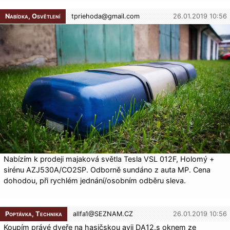
Nabídka, Osvětlení
tpriehoda@
gmail.com
26.01.2019 10:56
Nabízím k prodeji majaková světla Tesla VSL 012F, Holomý +
sirénu AZJ530A/CO2SP. Odborně sundáno z auta MP. Cena
dohodou, při rychlém jednání/osobním odběru sleva.
Poptávka, Technika
allfa1@
SEZNAM.CZ
26.01.2019 10:56
Koupím právé dveře na hasičskou avii DA12.s oknem ze