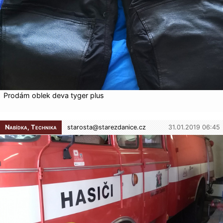
Prodám oblek deva tyger plus
Nabídka, Technika
starosta@
starezdanice.cz
31.01.2019 06:45