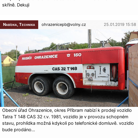
skříně. Dekuji
Nabídka, Technika
ohrazenicepb@
volny.cz
25.01.2019 15:58
Obecní úřad Ohrazenice, okres Příbram nabízí k prodeji vozidlo
Tatra T 148 CAS 32 r.v. 1981, vozidlo je v provozu schopném
stavu, prohlídka možná kdykoli po telefonické domluvě. vozidlo
bude prodáno…