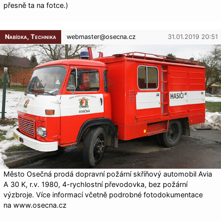
přesně ta na fotce.)
Nabídka, Technika
webmaster@
osecna.cz
31.01.2019 20:51
Město Osečná prodá dopravní požární skříňový automobil Avia
A 30 K, r.v. 1980, 4-rychlostní převodovka, bez požární
výzbroje. Více informací včetně podrobné fotodokumentace
na www.osecna.cz