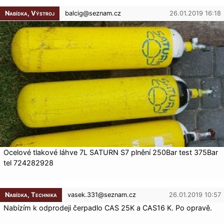
Nabídka, Výstroj
balcig@
seznam.cz
26.01.2019 16:18
Ocelové tlakové láhve 7L SATURN S7 plnění 250Bar test 375Bar
tel 724282928
Nabídka, Technika
vasek.331@
seznam.cz
26.01.2019 10:57
Nabízím k odprodeji čerpadlo CAS 25K a CAS16 K. Po opravě.