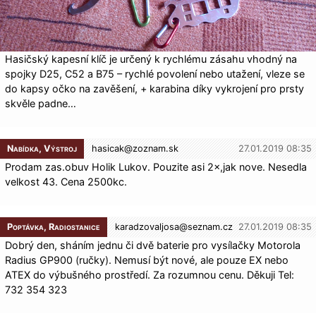
Hasičský kapesní klíč je určený k rychlému zásahu vhodný na
spojky D25, C52 a B75 – rychlé povolení nebo utažení, vleze se
do kapsy očko na zavěšení, + karabina díky vykrojení pro prsty
skvěle padne…
Nabídka, Výstroj
hasicak@
zoznam.sk
27.01.2019 08:35
Prodam zas.obuv Holik Lukov. Pouzite asi 2×,jak nove. Nesedla
velkost 43. Cena 2500kc.
Poptávka, Radiostanice
karadzovaljosa@
seznam.cz
27.01.2019 08:35
Dobrý den, sháním jednu či dvě baterie pro vysílačky Motorola
Radius GP900 (ručky). Nemusí být nové, ale pouze EX nebo
ATEX do výbušného prostředí. Za rozumnou cenu. Děkuji Tel:
732 354 323