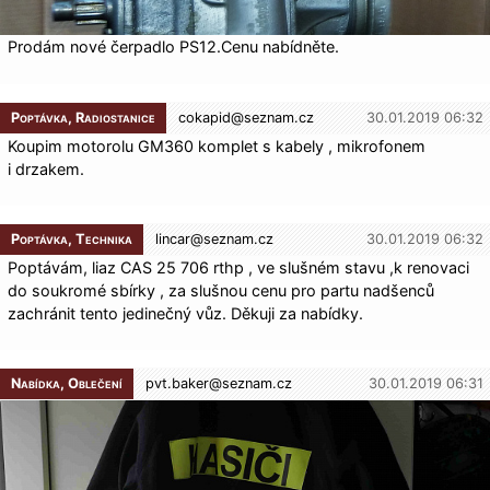
Prodám nové čerpadlo PS12.Cenu nabídněte.
Poptávka, Radiostanice
cokapid@
seznam.cz
30.01.2019 06:32
Koupim motorolu GM360 komplet s kabely , mikrofonem
i drzakem.
Poptávka, Technika
lincar@
seznam.cz
30.01.2019 06:32
Poptávám, liaz CAS 25 706 rthp , ve slušném stavu ,k renovaci
do soukromé sbírky , za slušnou cenu pro partu nadšenců
zachránit tento jedinečný vůz. Děkuji za nabídky.
Nabídka, Oblečení
pvt.baker@
seznam.cz
30.01.2019 06:31