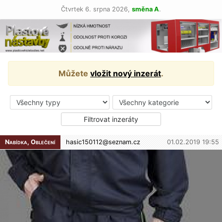
Čtvrtek 6. srpna 2026,
směna A
.
Můžete
vložit nový inzerát
.
Nabídka, Oblečení
hasic150112@
seznam.cz
01.02.2019 19:55