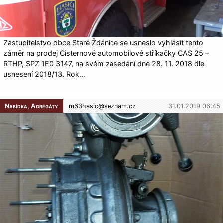
Zastupitelstvo obce Staré Ždánice se usneslo vyhlásit tento
záměr na prodej Cisternové automobilové stříkačky CAS 25 –
RTHP, SPZ 1E0 3147, na svém zasedání dne 28. 11. 2018 dle
usnesení 2018/13. Rok…
Nabídka, Agregáty
m63hasic@
seznam.cz
31.01.2019 06:45