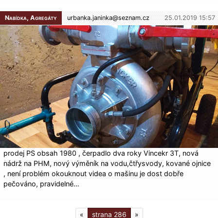
Nabídka, Agregáty
urbanka.janinka@
seznam.cz
25.01.2019 15:57
prodej PS obsah 1980 , čerpadlo dva roky Vincekr 3T, nová
nádrž na PHM, nový výměník na vodu,čtřysvody, kované ojnice
, není problém okouknout videa o mašinu je dost dobře
pečováno, pravidelné…
«
286
»