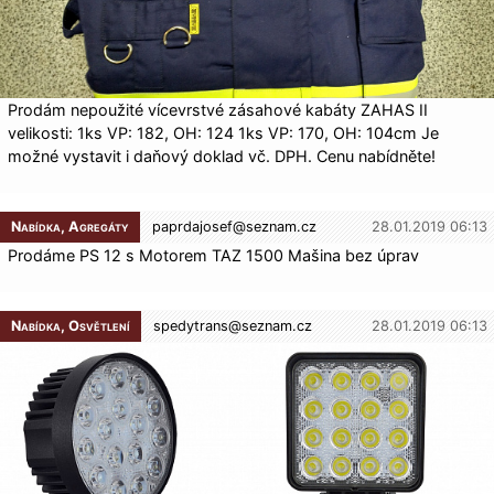
Prodám nepoužité vícevrstvé zásahové kabáty ZAHAS II
velikosti: 1ks VP: 182, OH: 124 1ks VP: 170, OH: 104cm Je
možné vystavit i daňový doklad vč. DPH. Cenu nabídněte!
Nabídka, Agregáty
paprdajosef@
seznam.cz
28.01.2019 06:13
Prodáme PS 12 s Motorem TAZ 1500 Mašina bez úprav
Nabídka, Osvětlení
spedytrans@
seznam.cz
28.01.2019 06:13