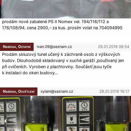
prodám nové zabalené PS II Nomex vel. 194/116/112 a
176/108/94. cena 2900,– za kus. prosím volat na 704094995
Nabídka, Ostatní
ivan.09@
seznam.cz
29.01.2019 08:54
Prodám skluzový tunel učený k záchraně osob z výškových
budov. Dlouhodobě skladovaný v suché garáži ,používaný jen
při cvičeních. Vyroben z plachtoviny. Součástí jsou tyče
k instalaci do oken budovy…
Nabídka, Osvětlení
xylam@
seznam.cz
28.01.2019 16:17